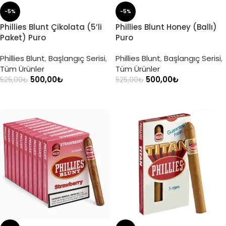
-5%
-5%
Phillies Blunt Çikolata (5’li
Phillies Blunt Honey (Ballı)
Paket) Puro
Puro
Phillies Blunt
,
Başlangıç Serisi
,
Phillies Blunt
,
Başlangıç Serisi
,
Tüm Ürünler
Tüm Ürünler
500,00
₺
500,00
₺
525,00
₺
525,00
₺
SEPETE EKLE
SEPETE EKLE