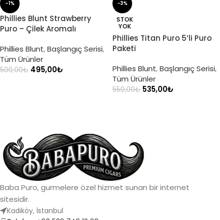
-1%
-3%
Phillies Blunt Strawberry
STOK
YOK
Puro – Çilek Aromalı
Phillies Titan Puro 5’li Puro
Paketi
Phillies Blunt
,
Başlangıç Serisi
,
Tüm Ürünler
Phillies Blunt
,
Başlangıç Serisi
,
495,00
₺
500,00
₺
Tüm Ürünler
SEPETE EKLE
535,00
₺
550,00
₺
DEVAMINI OKU
Baba Puro, gurmelere özel hizmet sunan bir internet
sitesidir.
Kadıköy, İstanbul