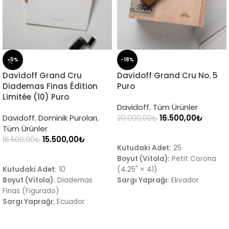
-6%
-18%
Davidoff Grand Cru
Davidoff Grand Cru No. 5
Diademas Finas Édition
Puro
Limitée (10) Puro
Davidoff
,
Tüm Ürünler
Davidoff
,
Dominik Puroları
,
16.500,00
₺
20.000,00
₺
Tüm Ürünler
SEPETE EKLE
15.500,00
₺
16.500,00
₺
Kutudaki Adet:
25
SEPETE EKLE
Boyut (Vitola):
Petit Corona
Kutudaki Adet:
10
(4.25" × 41)
Boyut (Vitola):
Diademas
Sargı Yaprağı:
Ekvador
Finas (Figurado)
Connecticut Shade
Sargı Yaprağı:
Ecuador
Tat Profili:
Kremamsı gövde,
Connecticut
taze kesilmiş sedir, hafif
Tat Profili:
Fındık, taze çekilmiş
kavrulmuş badem, yumuşak