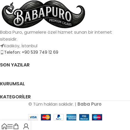
meşe, tatlı baharatlar ve
baharat, temiz ve ipeksi bir
kremsi doku
bitiş
Menşei:
Dominik Cumhuriyeti
Menşei:
Dominik Cumhuriyeti
Baba Puro, gurmelere özel hizmet sunan bir internet
sitesidir.
Kadıköy, İstanbul
Telefon: +90 539 749 12 69
SON YAZILAR
KURUMSAL
KATEGORILER
© Tüm hakları saklıdır. |
Baba Puro