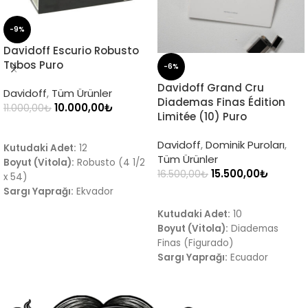
-9%
Davidoff Escurio Robusto
Tubos Puro
-6%
Davidoff Grand Cru
Davidoff
,
Tüm Ürünler
Diademas Finas Édition
10.000,00
₺
11.000,00
₺
Limitée (10) Puro
SEPETE EKLE
Davidoff
,
Dominik Puroları
,
Kutudaki Adet:
12
Tüm Ürünler
Boyut (Vitola):
Robusto (4 1/2
15.500,00
₺
16.500,00
₺
x 54)
Sargı Yaprağı:
Ekvador
SEPETE EKLE
Habano
Kutudaki Adet:
10
Tat Profili:
Orta gövdeli; tatlı
Boyut (Vitola):
Diademas
baharat, acı biber, kakao,
Finas (Figurado)
kavrulmuş odun ve hafif tuzlu-
Sargı Yaprağı:
Ecuador
mineralli dokunuşlar
Connecticut
Menşei:
Dominik Cumhuriyeti
Tat Profili:
Fındık, taze çekilmiş
meşe, tatlı baharatlar ve