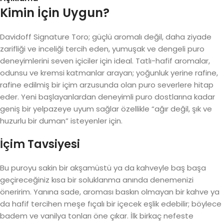
Kimin İçin Uygun?
Davidoff Signature Toro; güçlü aromalı değil, daha ziyade
zarifliği ve inceliği tercih eden, yumuşak ve dengeli puro
deneyimlerini seven içiciler için ideal. Tatlı-hafif aromalar,
odunsu ve kremsi katmanlar arayan; yoğunluk yerine rafine,
rafine edilmiş bir içim arzusunda olan puro severlere hitap
eder. Yeni başlayanlardan deneyimli puro dostlarına kadar
geniş bir yelpazeye uyum sağlar özellikle “ağır değil, şık ve
huzurlu bir duman” isteyenler için.
İçim Tavsiyesi
Bu puroyu sakin bir akşamüstü ya da kahveyle baş başa
geçireceğiniz kısa bir soluklanma anında denemenizi
öneririm. Yanına sade, aroması baskın olmayan bir kahve ya
da hafif tercihen meşe fıçalı bir içecek eşlik edebilir; böylece
badem ve vanilya tonları öne çıkar. İlk birkaç nefeste