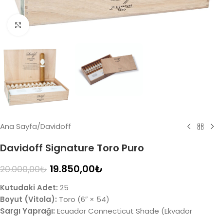
Click to enlarge
Ana Sayfa
/
Davidoff
Davidoff Signature Toro Puro
19.850,00
₺
20.000,00
₺
Kutudaki Adet:
25
Boyut (Vitola):
Toro (6″ × 54)
Sargı Yaprağı:
Ecuador Connecticut Shade (Ekvador