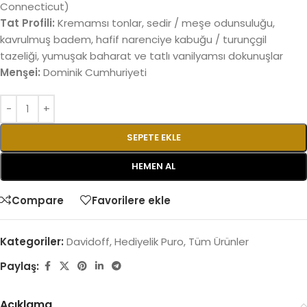
Connecticut)
Tat Profili:
Kremamsı tonlar, sedir / meşe odunsuluğu,
kavrulmuş badem, hafif narenciye kabuğu / turunçgil
tazeliği, yumuşak baharat ve tatlı vanilyamsı dokunuşlar
Menşei:
Dominik Cumhuriyeti
SEPETE EKLE
HEMEN AL
Compare
Favorilere ekle
Kategoriler:
Davidoff
,
Hediyelik Puro
,
Tüm Ürünler
Paylaş:
Açıklama