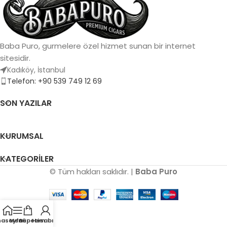
kremsi doku
Menşei:
Dominik Cumhuriyeti
Baba Puro, gurmelere özel hizmet sunan bir internet
sitesidir.
Kadıköy, İstanbul
Telefon: +90 539 749 12 69
SON YAZILAR
KURUMSAL
KATEGORILER
© Tüm hakları saklıdır. |
Baba Puro
nasayfa
Menü
Sepetim
Hesabım