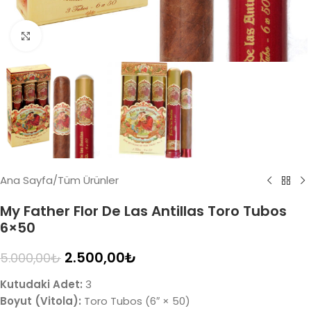
Click to enlarge
Ana Sayfa
/
Tüm Ürünler
My Father Flor De Las Antillas Toro Tubos
6×50
2.500,00
₺
5.000,00
₺
Kutudaki Adet:
3
Boyut (Vitola):
Toro Tubos (6″ × 50)