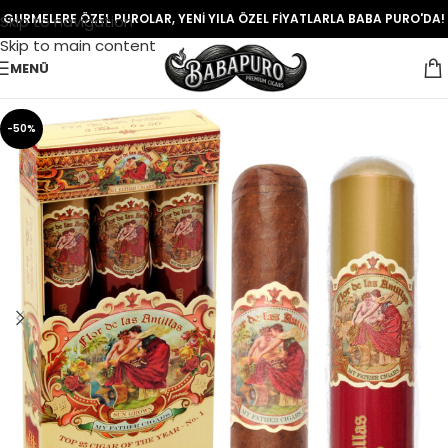
GURMELERE ÖZEL PUROLAR, YENİ YILA ÖZEL FİYATLARLA BABA PURO'DA!
Skip to navigation
Skip to main content
MENÜ
-50%