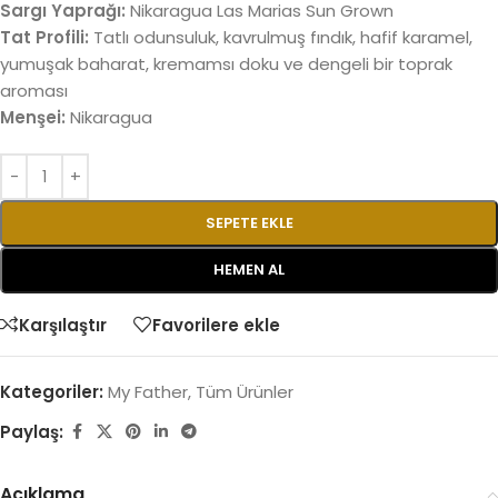
Sargı Yaprağı:
Nikaragua Las Marias Sun Grown
Tat Profili:
Tatlı odunsuluk, kavrulmuş fındık, hafif karamel,
yumuşak baharat, kremamsı doku ve dengeli bir toprak
aroması
Menşei:
Nikaragua
SEPETE EKLE
HEMEN AL
Karşılaştır
Favorilere ekle
Kategoriler:
My Father
,
Tüm Ürünler
Paylaş:
Açıklama