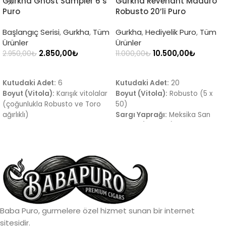
Gurkha Ghost Sampler 6’s
Gurkha Revenant Maduro
Puro
Robusto 20’li Puro
Başlangıç Serisi
,
Gurkha
,
Tüm
Gurkha
,
Hediyelik Puro
,
Tüm
Ürünler
Ürünler
2.850,00
₺
10.500,00
₺
2.950,00
₺
11.000,00
₺
SEPETE EKLE
SEPETE EKLE
Kutudaki Adet:
6
Kutudaki Adet:
20
Boyut (Vitola):
Karışık vitolalar
Boyut (Vitola):
Robusto (5 x
(çoğunlukla Robusto ve Toro
50)
ağırlıklı)
Sargı Yaprağı:
Meksika San
Sargı Yaprağı:
Brezilya
Andrés (Maduro)
Arapiraca Maduro
Tat Profili:
Koyu kakao,
Tat Profili:
Koyu kakao, isli
espresso, topraksı tonlar ve
toprak, yoğun kahve, tatlı
hafif tatlı baharat esintileri.
baharat, deri ve hafif odunsu
Menşei:
Dominik Cumhuriyeti
alt tonlar
(Nikaragua tütünleri içeren
Menşei:
Dominik Cumhuriyeti
karma dolgu)
(üretim) – çok uluslu tütün
Baba Puro, gurmelere özel hizmet sunan bir internet
harmanı
sitesidir.