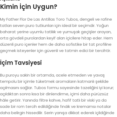
Kimin İçin Uygun?
My Father Flor De Las Antillas Toro Tubos, dengeli ve rafine
tatları seven puro tutkunları için ideal bir seçimdir. Yoğun
baharat yerine uyumlu tatlılık ve yumuşak geçişler arayan,
orta gövdeli purolardan keyif alan içicilere hitap eder. Hem
düzenli puro içenler hem de daha sofistike bir tat profiline
geçmek isteyenler için güvenli ve tatmin edici bir tercihtir.
İçim Tavsiyesi
Bu puroyu sakin bir ortamda, acele etmeden ve yavaş
tempolu bir içimle tüketmek aromaların katmanlı şekilde
açılmasını sağlar. Tubos formu sayesinde tazeliğini iyi korur;
açıldıktan sonra kısa bir dinlendirme, içimi daha pürüzsüz
hâle getirir. Yanında filtre kahve, hafif tatlı bir viski ya da
sade bir rom tercih edildiğinde fındık ve kremamsı notalar
daha belirgin hissedilir. Serin yanışa dikkat ederek içildiğinde