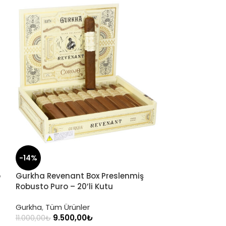
-14%
o
Gurkha Revenant Box Preslenmiş
-8%
Robusto Puro – 20’li Kutu
Rocky Patel D
Gurkha
,
Tüm Ürünler
Rocky Patel
,
Tü
9.500,00
₺
11.000,00
₺