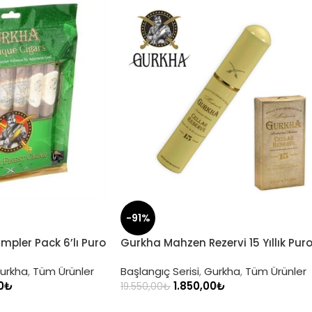
-91%
pler Pack 6’lı Puro
Gurkha Mahzen Rezervi 15 Yıllık Pur
urkha
,
Tüm Ürünler
Başlangıç Serisi
,
Gurkha
,
Tüm Ürünler
0
₺
1.850,00
₺
19.550,00
₺
SEPETE EKLE