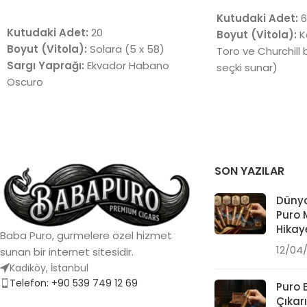
SEPETE EKLE
Kutudaki Adet:
6
Kutudaki Adet:
20
Boyut (Vitola):
Ka
Boyut (Vitola):
Solara (5 x 58)
Toro ve Churchill b
Sargı Yaprağı:
Ekvador Habano
seçki sunar)
Oscuro
Sargı Yaprağı:
Çe
Tat Profili:
Koyu çikolata, isli meşe,
Connecticut, Ha
espresso ve baharatlı notalar.
seçeneklerini barın
Menşei:
Dominik Cumhuriyeti
Tat Profili:
Sedir, 
bitkisel dokunuşla
tonlar.
SON YAZILAR
Menşei:
Dominik C
Nikaragua (Karışık
Dünya
Puro 
içerir)
Hikaye
Baba Puro, gurmelere özel hizmet
12/04
sunan bir internet sitesidir.
Kadıköy, İstanbul
Telefon: +90 539 749 12 69
Puro 
Çıkarı