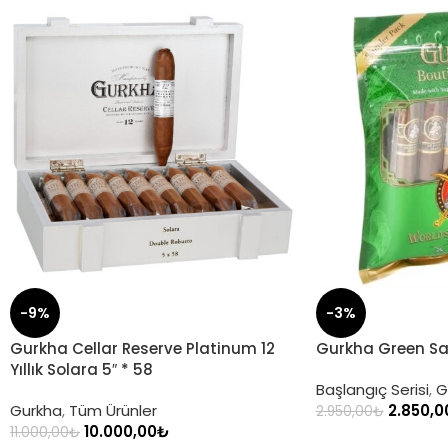
-9%
-3%
Gurkha Cellar Reserve Platinum 12
Gurkha Green Sam
Yıllık Solara 5″ * 58
Başlangıç Serisi
,
G
Gurkha
,
Tüm Ürünler
2.850,0
2.950,00
₺
10.000,00
₺
11.000,00
₺
SEPETE EKLE