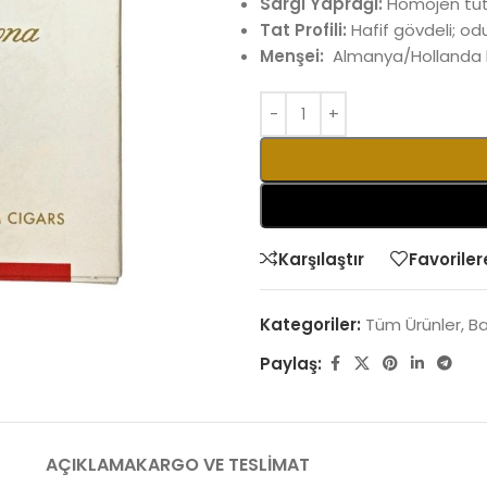
Sargı Yaprağı:
Homojen tüt
Tat Profili:
Hafif gövdeli; odu
Menşei:
Almanya/Hollanda ha
Karşılaştır
Favoriler
Kategoriler:
Tüm Ürünler
,
Ba
Paylaş:
AÇIKLAMA
KARGO VE TESLIMAT