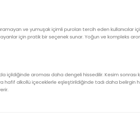
amayan ve yumuşak içimli puroları tercih eden kullanıcılar içi
anlar için pratik bir seçenek sunar. Yoğun ve kompleks aroma
içildiğinde aroması daha dengeli hissedilir. Kesim sonrası kı
if alkollü içeceklerle eşleştirildiğinde tadı daha belirgin hale g
rir.