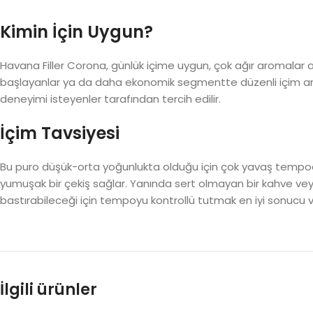
Kimin İçin Uygun?
Havana Filler Corona, günlük içime uygun, çok ağır aromalar ar
başlayanlar ya da daha ekonomik segmentte düzenli içim aray
deneyimi isteyenler tarafından tercih edilir.
İçim Tavsiyesi
Bu puro düşük-orta yoğunlukta olduğu için çok yavaş tempoda 
yumuşak bir çekiş sağlar. Yanında sert olmayan bir kahve veya haf
bastırabileceği için tempoyu kontrollü tutmak en iyi sonucu ve
İlgili ürünler