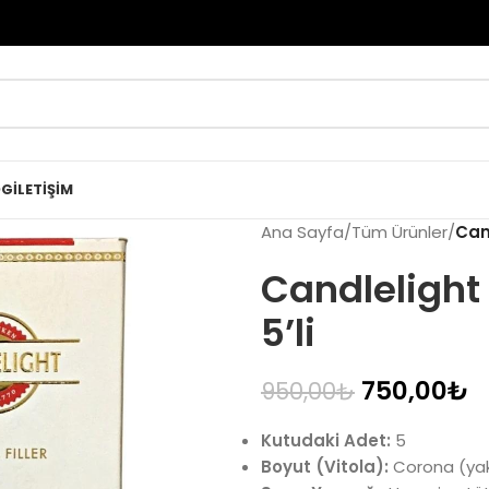
OG
İLETIŞIM
Ana Sayfa
/
Tüm Ürünler
/
Can
Candlelight
5’li
750,00
₺
950,00
₺
Kutudaki Adet:
5
Boyut (Vitola):
Corona (yakla