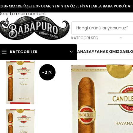
Skip to navigation
GURMELERE ÖZEL PUROLAR, YENİ YILA ÖZEL FİYATLARLA BABA PURO'DA!
Skip to main content
KATEGORI SEÇ
ANASAYFA
HAKKIMIZDA
BL
KATEGORILER
-21%