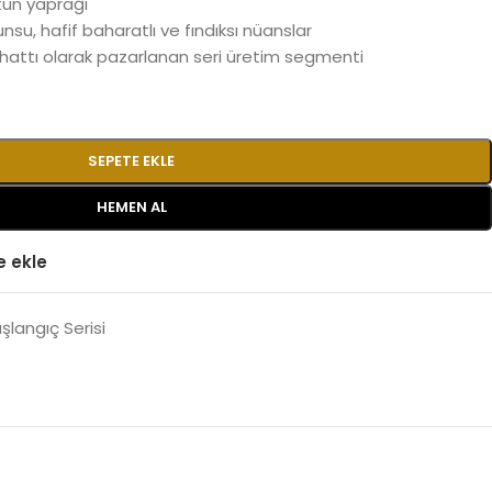
ün yaprağı
nsu, hafif baharatlı ve fındıksı nüanslar
ttı olarak pazarlanan seri üretim segmenti
SEPETE EKLE
HEMEN AL
e ekle
şlangıç Serisi