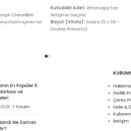
Kutudaki Adet:
Whatsapp'tan
rışık (Genellikle
İletişime Geçiniz
oyutlarını içeren bir
Boyut (Vitola):
Solara (5 x 58 -
Double Robusto)
şitli (Genellikle
Sargı Yaprağı:
Yaşlandırılmış Criollo
bano ve Maduro
1998
dırır)
Tat Profili:
Yoğun meşe, koyu
hafif baharat,
çikolata, baharatlı deri ve hafif
r ve kremsi alt
meyvemsi tatlılık
Menşei:
Dominik Cumhuriyeti
KURUM
umhuriyeti ve
 menşeli seçkiler
nın En Popüler 5
Hakkımı
Markası ve
Gizlilik P
leri
Çerez Po
/2026
1 Yorum
İade & 
Kullanım
İletişim
Bandı Ne Zaman
lır?