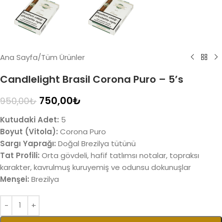
Ana Sayfa
/
Tüm Ürünler
Candlelight Brasil Corona Puro – 5’s
750,00
₺
950,00
₺
Kutudaki Adet:
5
Boyut (Vitola):
Corona Puro
Sargı Yaprağı:
Doğal Brezilya tütünü
Tat Profili:
Orta gövdeli, hafif tatlımsı notalar, topraksı
karakter, kavrulmuş kuruyemiş ve odunsu dokunuşlar
Menşei:
Brezilya