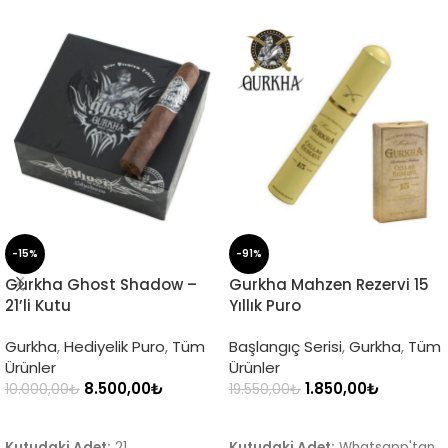
-15%
-91%
Gurkha Ghost Shadow –
Gurkha Mahzen Rezervi 15
21’li Kutu
Yıllık Puro
Gurkha
,
Hediyelik Puro
,
Tüm
Başlangıç Serisi
,
Gurkha
,
Tüm
Ürünler
Ürünler
8.500,00
₺
1.850,00
₺
10.000,00
₺
19.550,00
₺
SEPETE EKLE
SEPETE EKLE
Kutudaki Adet:
21
Kutudaki Adet:
Whatsapp'tan