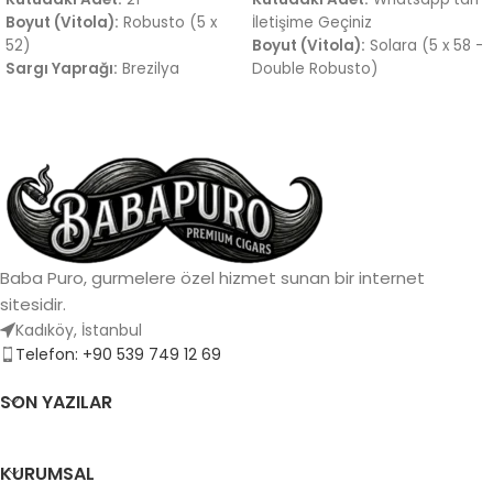
Boyut (Vitola):
Robusto (5 x
İletişime Geçiniz
52)
Boyut (Vitola):
Solara (5 x 58 -
Sargı Yaprağı:
Brezilya
Double Robusto)
Arapiraca (Maduro)
Sargı Yaprağı:
Yaşlandırılmış
Tat Profili:
Koyu kakao, yoğun
Criollo 1998
deri notaları, toprak ve hafif
Tat Profili:
Yoğun meşe, koyu
anason dokunuşları.
çikolata, baharatlı deri ve hafif
Menşei:
Dominik Cumhuriyeti
meyvemsi tatlılık
Menşei:
Dominik Cumhuriyeti
Baba Puro, gurmelere özel hizmet sunan bir internet
sitesidir.
Kadıköy, İstanbul
Telefon: +90 539 749 12 69
SON YAZILAR
KURUMSAL