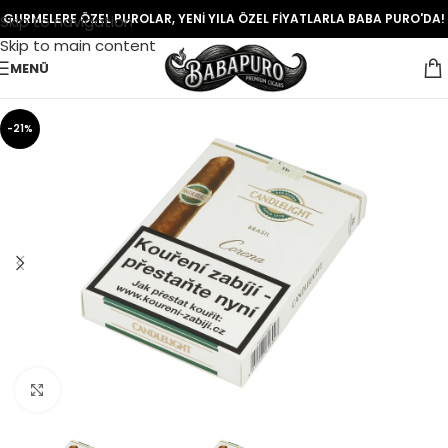
GURMELERE ÖZEL PUROLAR, YENİ YILA ÖZEL FİYATLARLA BABA PURO'DA!
Skip to navigation
Skip to main content
MENÜ
-21%
Click to enlarge